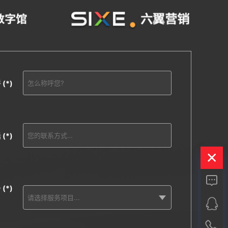
呼
(*)
话
(*)
务
(*)