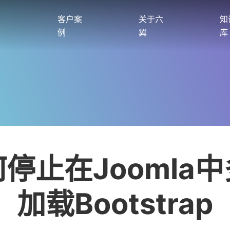
服
客户案
关于六
知
例
翼
库
停止在Joomla
加载Bootstrap