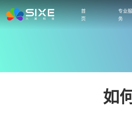
首
专业
页
务
如何