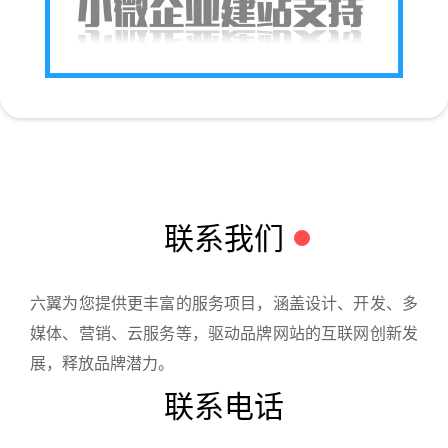
联系我们
六翼为您提供更丰富的服务项目，涵盖设计、开发、多
媒体、营销、云服务等，驱动品牌网站的互联网创新发
展，释放品牌潜力。
联系电话