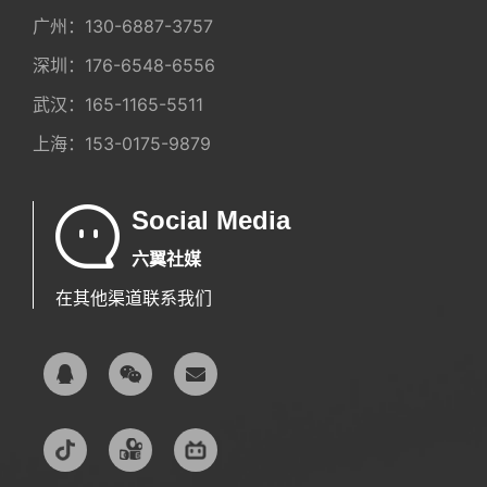
广州：
130-6887-3757
深圳：
176-6548-6556
武汉：
165-1165-5511
上海：
153-0175-9879
Social Media
六翼社媒
在其他渠道联系我们