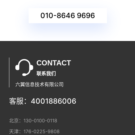
010-8646 9696
CONTACT
联系我们
六翼信息技术有限公司
客服：4001886006
北京：
130-0100-0118
天津：
176-0225-9808