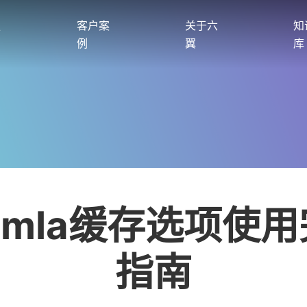
服
客户案
关于六
知
例
翼
库
omla缓存选项使
指南