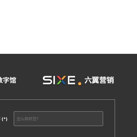
呼
(*)