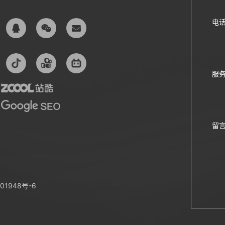
电
服
留
01948号-6