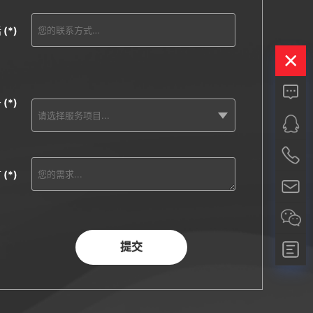
话
(*)
务
(*)
言
(*)
提交