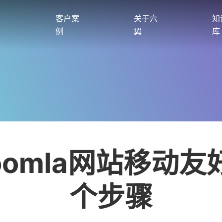
服
客户案
关于六
知
例
翼
库
oomla网站移动友
个步骤