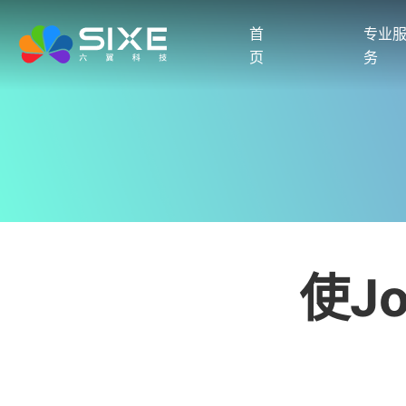
首
专业
页
务
使J