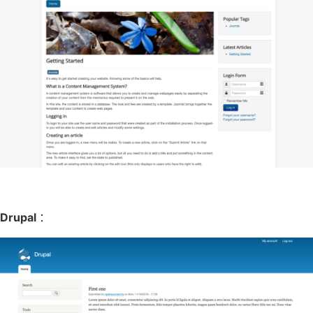
Drupal
：