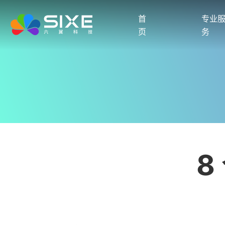
首
专业
页
务
8