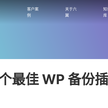
服
客户案
关于六
知
例
翼
库
 个最佳 WP 备份