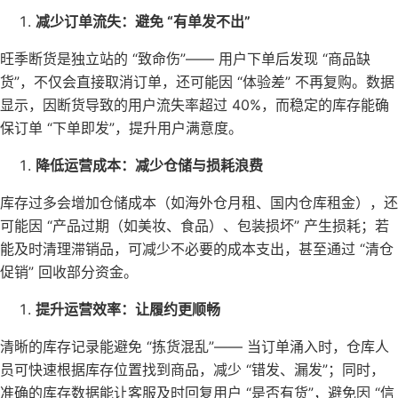
减少订单流失：避免 “有单发不出”
旺季断货是独立站的 “致命伤”—— 用户下单后发现 “商品缺
货”，不仅会直接取消订单，还可能因 “体验差” 不再复购。数据
显示，因断货导致的用户流失率超过 40%，而稳定的库存能确
保订单 “下单即发”，提升用户满意度。
降低运营成本：减少仓储与损耗浪费
库存过多会增加仓储成本（如海外仓月租、国内仓库租金），还
可能因 “产品过期（如美妆、食品）、包装损坏” 产生损耗；若
能及时清理滞销品，可减少不必要的成本支出，甚至通过 “清仓
促销” 回收部分资金。
提升运营效率：让履约更顺畅
清晰的库存记录能避免 “拣货混乱”—— 当订单涌入时，仓库人
员可快速根据库存位置找到商品，减少 “错发、漏发”；同时，
准确的库存数据能让客服及时回复用户 “是否有货”，避免因 “信