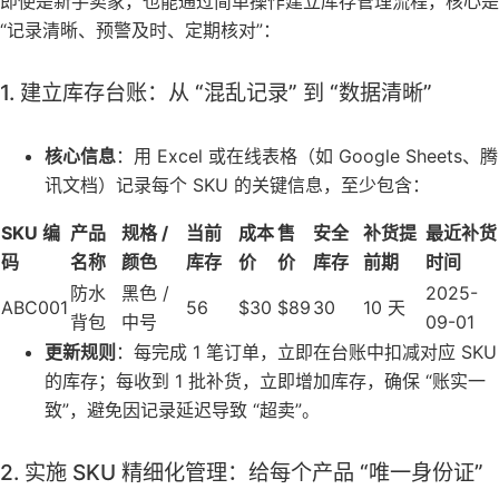
即使是新手卖家，也能通过简单操作建立库存管理流程，核心是
“记录清晰、预警及时、定期核对”：
1. 建立库存台账：从 “混乱记录” 到 “数据清晰”
核心信息
：用 Excel 或在线表格（如 Google Sheets、腾
讯文档）记录每个 SKU 的关键信息，至少包含：
SKU 编
产品
规格 /
当前
成本
售
安全
补货提
最近补货
码
名称
颜色
库存
价
价
库存
前期
时间
防水
黑色 /
2025-
ABC001
56
$30
$89
30
10 天
背包
中号
09-01
更新规则
：每完成 1 笔订单，立即在台账中扣减对应 SKU
的库存；每收到 1 批补货，立即增加库存，确保 “账实一
致”，避免因记录延迟导致 “超卖”。
2. 实施 SKU 精细化管理：给每个产品 “唯一身份证”