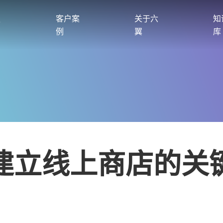
服
客户案
关于六
知
例
翼
库
建立线上商店的关