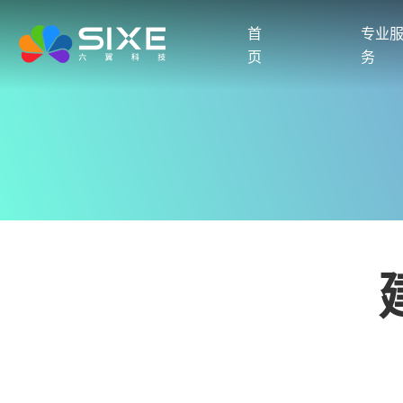
首
专业
页
务