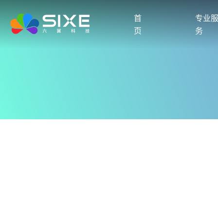
首
专业
页
务