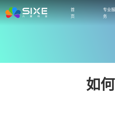
首
专业
页
务
如何