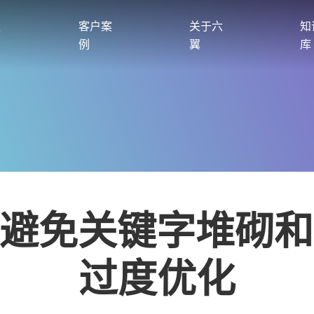
服
客户案
关于六
知
例
翼
库
避免关键字堆砌和
过度优化