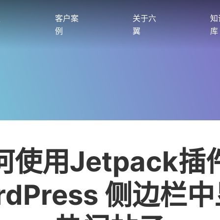
服
客户案
关于六
知
例
翼
库
何使用Jetpack插
rdPress 侧边栏