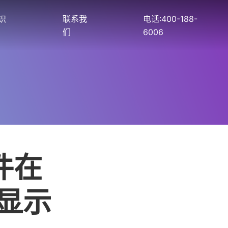
识
联系我
电话:400-188-
们
6006
件在
中显示