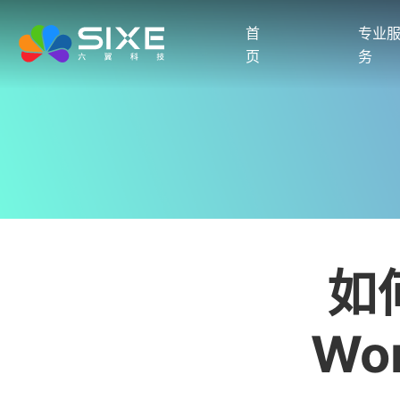
首
专业
页
务
如
Wo