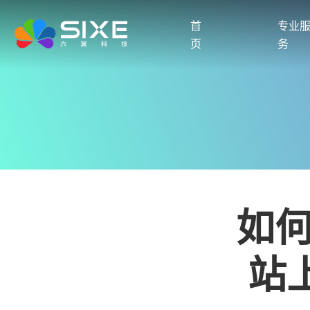
首
专业
页
务
如何
站上