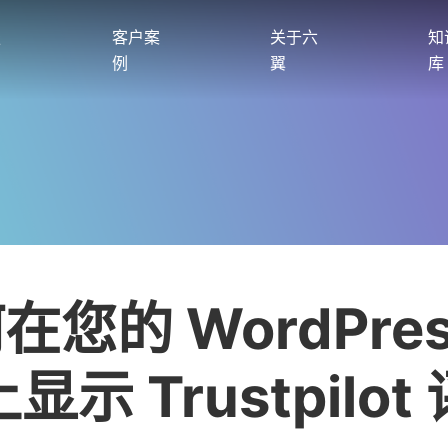
服
客户案
关于六
知
例
翼
库
在您的 WordPres
显示 Trustpilot