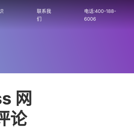
识
联系我
电话:400-188-
们
6006
s 网
 评论