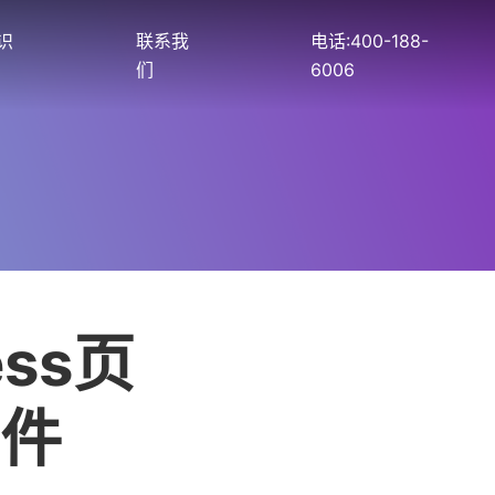
识
联系我
电话:400-188-
们
6006
ss页
件