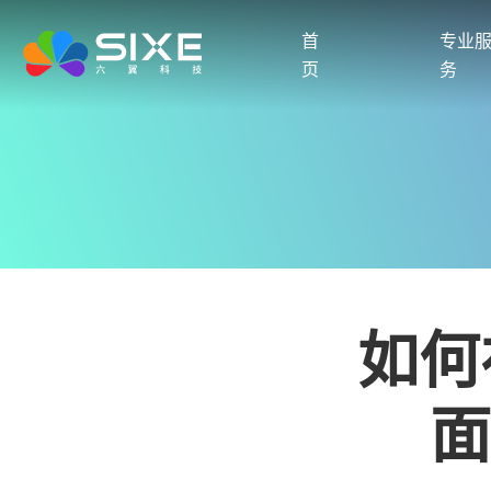
首
专业
页
务
如何
面