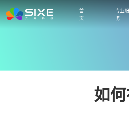
首
专业
页
务
如何