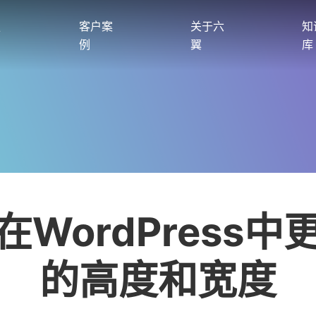
服
客户案
关于六
知
例
翼
库
在WordPress中
的高度和宽度