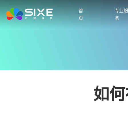
首
专业
页
务
如何