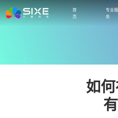
首
专业
页
务
如何
有