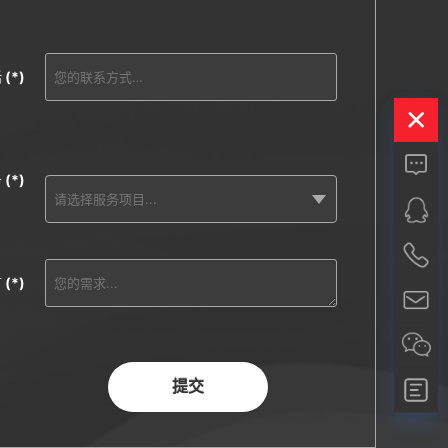
话
(*)
务
(*)
言
(*)
提交