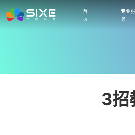
首
专业
页
务
3招