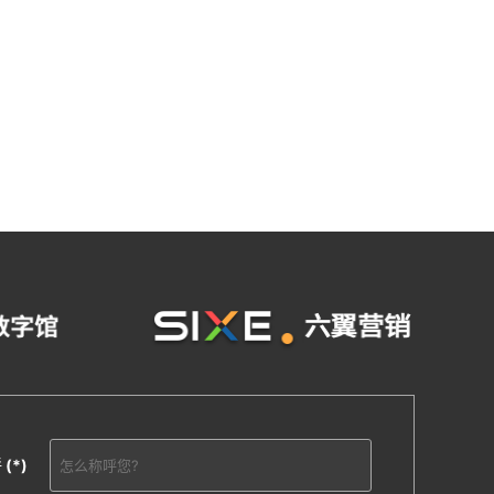
呼
(*)