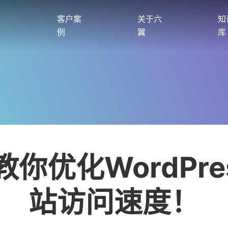
服
客户案
关于六
知
例
翼
库
教你优化WordPre
站访问速度！