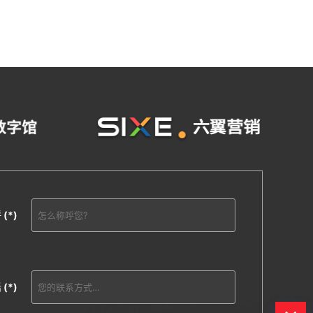
呼
(*)
话
(*)