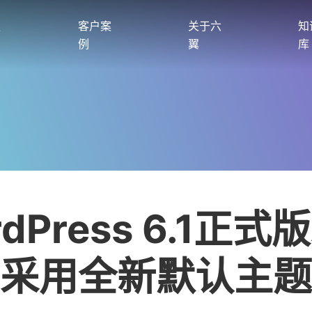
服
客户案
关于六
知
例
翼
库
rdPress 6.1正式
采用全新默认主题