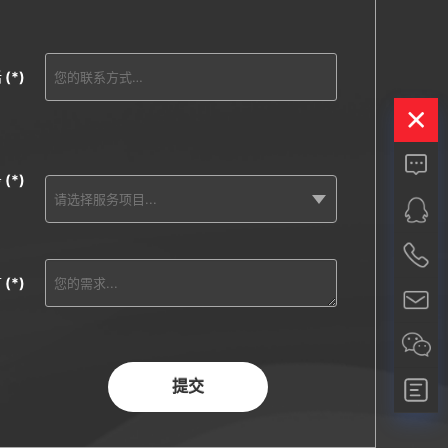
话
(*)
务
(*)
言
(*)
提交