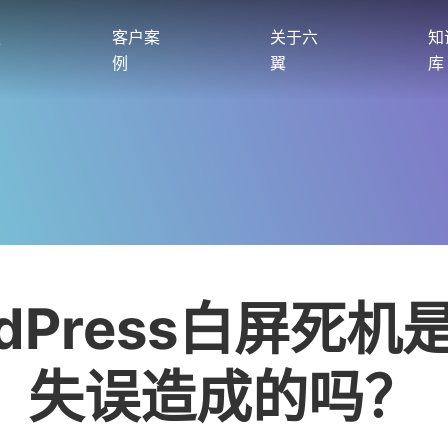
服
客户案
关于六
知
例
翼
库
rdPress白屏死机
失误造成的吗？