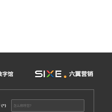
呼
(*)