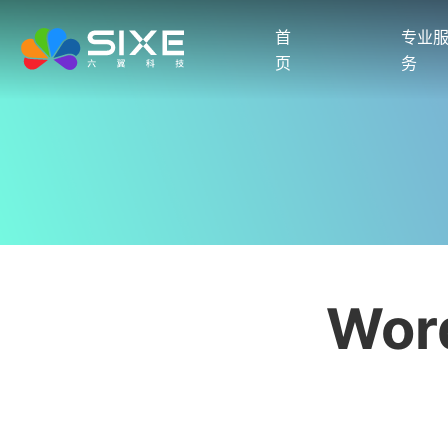
首
专业
页
务
Wo