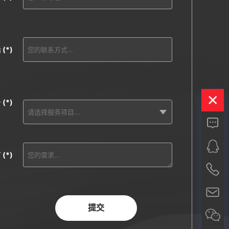
话
(*)
务
(*)
言
(*)
提交