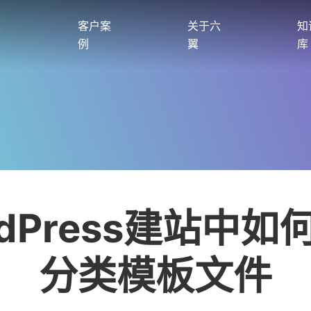
服
客户案
关于六
知
例
翼
库
rdPress建站中如
分类模板文件