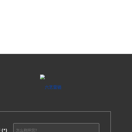
呼
(*)