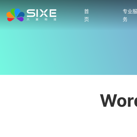
首
专业
页
务
Wo