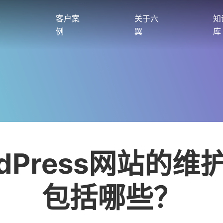
服
客户案
关于六
知
例
翼
库
rdPress网站的维
包括哪些？