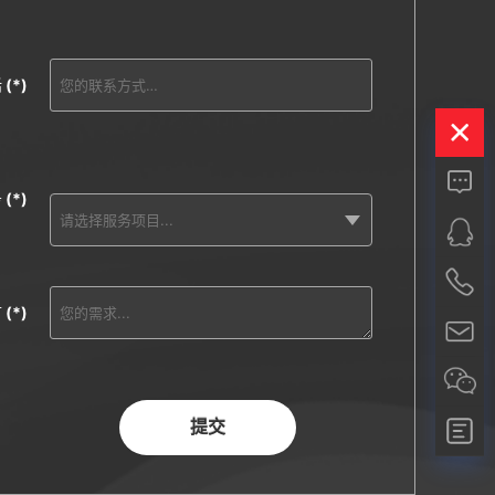
话
(*)
务
(*)
言
(*)
提交