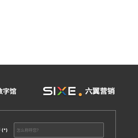
呼
(*)