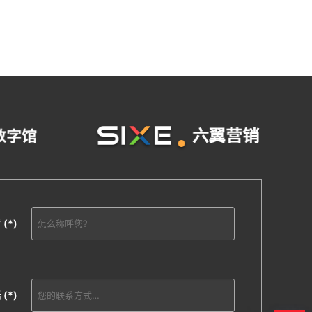
呼
(*)
话
(*)