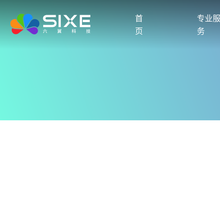
首
专业
页
务