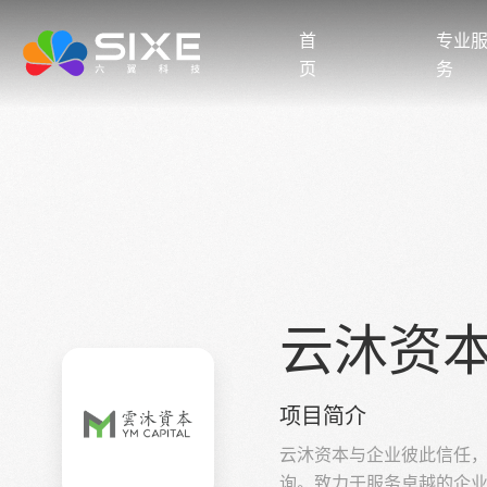
首
专业
页
务
云沐资
项目简介
云沐资本与企业彼此信任
询。致力于服务卓越的企