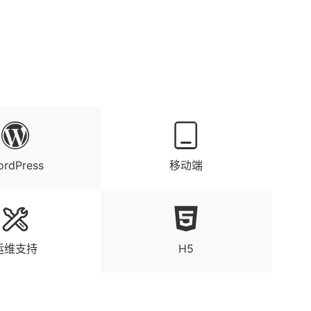
rdPress
移动端
运维支持
H5