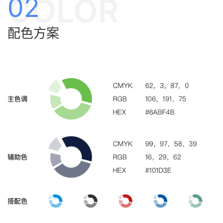
COLOR
02
配色方案