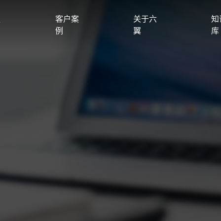
服
客户案
关于六
知
例
翼
库