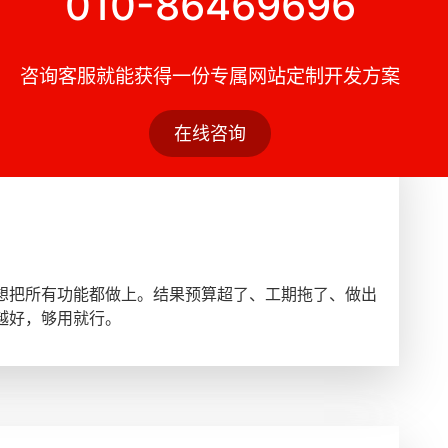
010-86469696
质区别。在亚马逊上你不用操心流量来源，平台会给你。独
EO 是成本最低、效果最持久的获客方式之一。
咨询客服就能获得一份专属网站定制开发方案
在线咨询
想把所有功能都做上。结果预算超了、工期拖了、做出
越好，够用就行。