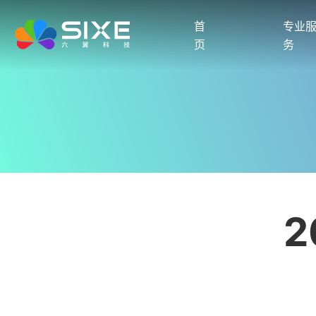
首
专业
页
务