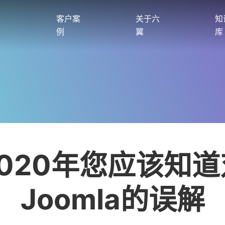
服
客户案
关于六
知
例
翼
库
2020年您应该知道
Joomla的误解