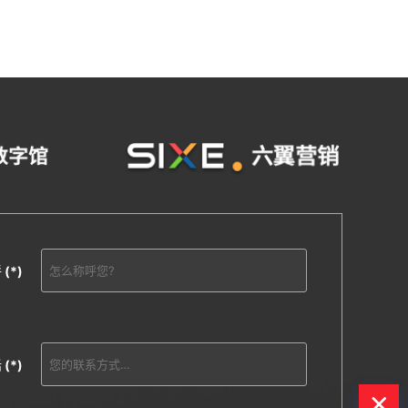
呼
(*)
话
(*)