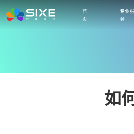
首
专业
页
务
如何