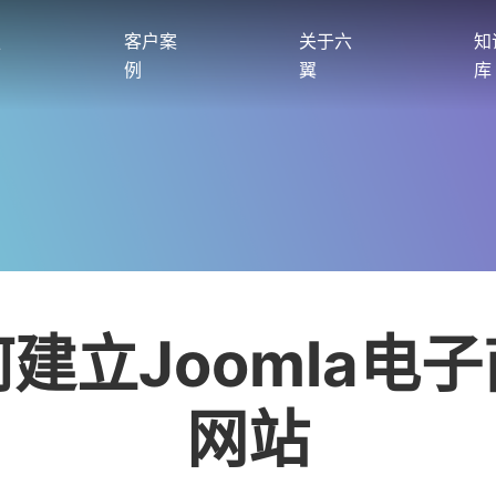
服
客户案
关于六
知
例
翼
库
建立Joomla电
网站