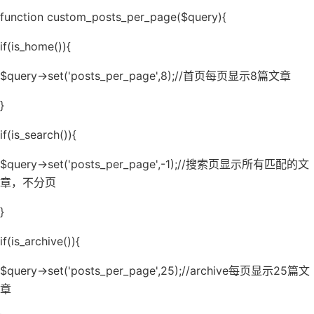
function custom_posts_per_page($query){
if(is_home()){
$query->set('posts_per_page',8);//首页每页显示8篇文章
}
if(is_search()){
$query->set('posts_per_page',-1);//搜索页显示所有匹配的文
章，不分页
}
if(is_archive()){
$query->set('posts_per_page',25);//archive每页显示25篇文
章