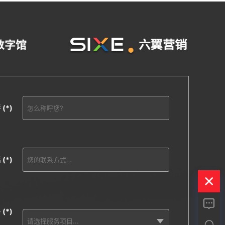
呼
(*)
话
(*)
务
(*)