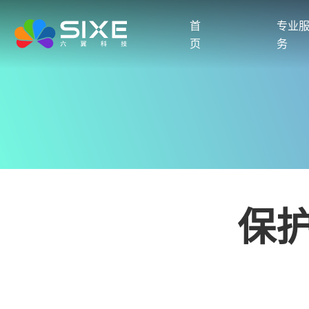
首
专业
页
务
保护