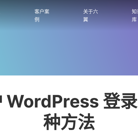
服
客户案
关于六
知
例
翼
库
 WordPress 登录
种方法