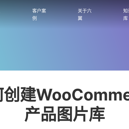
服
客户案
关于六
知
例
翼
库
创建WooComme
产品图片库