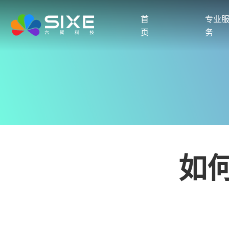
首
专业
页
务
如何