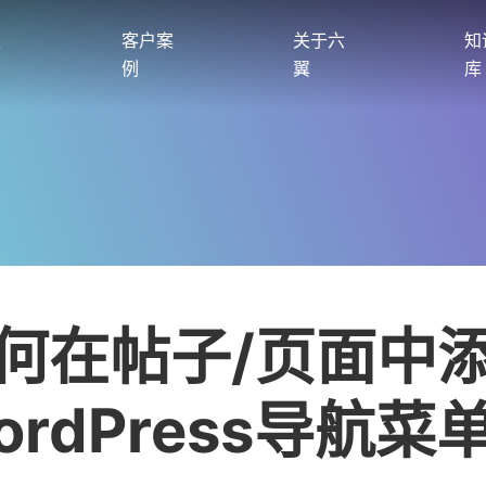
服
客户案
关于六
知
例
翼
库
何在帖子/页面中
ordPress导航菜