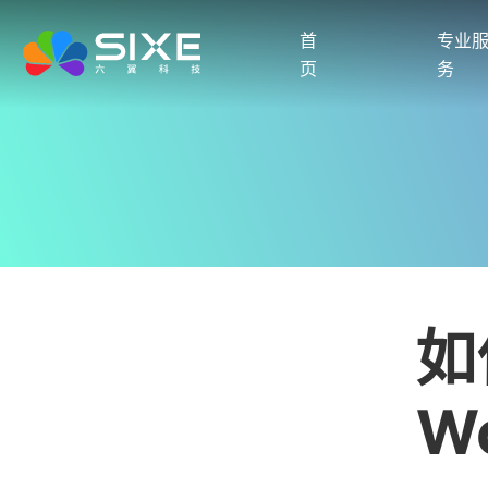
首
专业
页
务
如
W