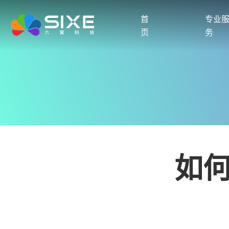
首
专业
页
务
如何