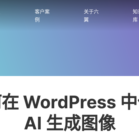
服
客户案
关于六
知
例
翼
库
在 WordPress 
AI 生成图像