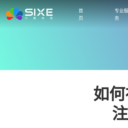
首
专业
页
务
如何
注