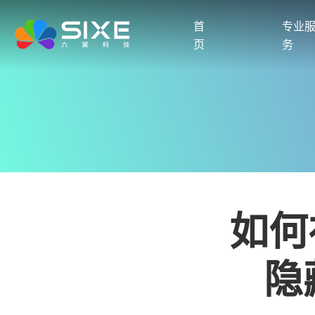
首
专业
页
务
如何
隐