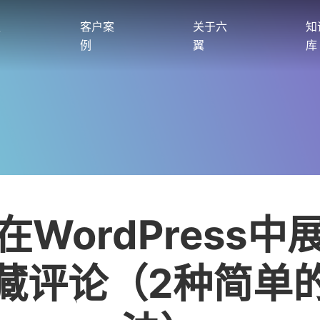
服
客户案
关于六
知
例
翼
库
在WordPress中
藏评论（2种简单