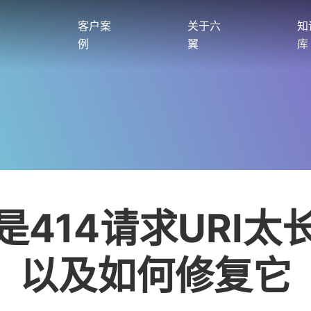
服
客户案
关于六
知
例
翼
库
是414请求URI太
以及如何修复它