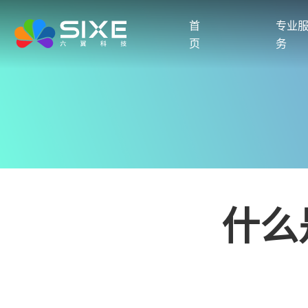
首
专业
页
务
什么