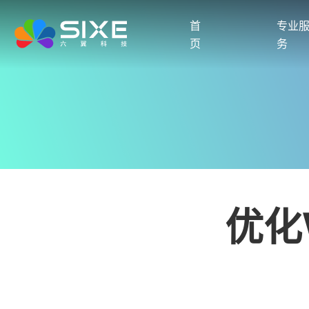
首
专业
页
务
优化