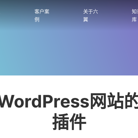
服
客户案
关于六
知
例
翼
库
WordPress网站
插件